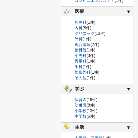
コンビニエンスストア
(1件)
医療
耳鼻科
(1件)
内科
(8件)
クリニック
(13件)
外科
(1件)
総合病院
(2件)
整骨院
(1件)
小児科
(3件)
胃腸科
(1件)
歯科
(1件)
整形外科
(1件)
その他
(1件)
学ぶ
保育園
(19件)
幼稚園
(8件)
小学校
(13件)
中学校
(6件)
生活