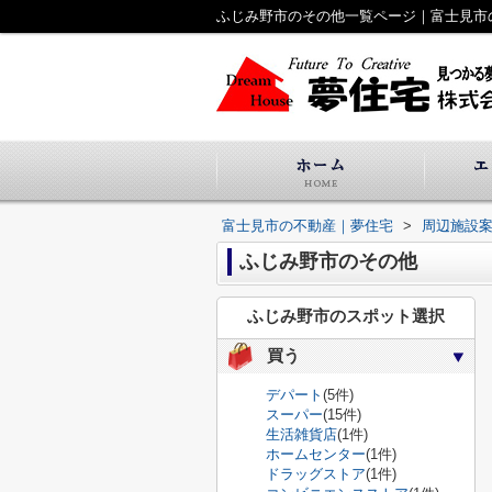
ふじみ野市のその他一覧ページ｜富士見市
富士見市の不動産｜夢住宅
>
周辺施設
ふじみ野市のその他
ふじみ野市のスポット選択
買う
デパート
(5件)
スーパー
(15件)
生活雑貨店
(1件)
ホームセンター
(1件)
ドラッグストア
(1件)