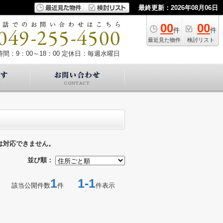
最終更新：2026年08月06日
00
00
件
件
最近見た物件
検討リスト
間：9：00～18：00
定休日：毎週水曜日
は対応できません。
並び順：
1
1-1
該当公開件数
件
件表示