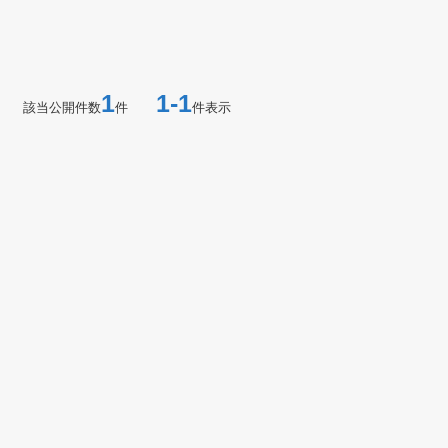
1
1-1
該当公開件数
件
件表示