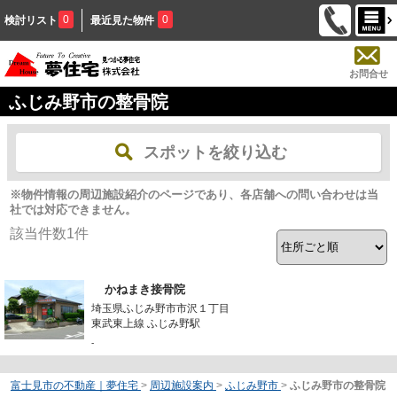
0
0
検討リスト
最近見た物件
お問合せ
ふじみ野市の整骨院
スポットを絞り込む
※物件情報の周辺施設紹介のページであり、各店舗への問い合わせは当
社では対応できません。
該当件数
1
件
かねまき接骨院
埼玉県ふじみ野市市沢１丁目
東武東上線 ふじみ野駅
-
富士見市の不動産｜夢住宅
>
周辺施設案内
>
ふじみ野市
>
ふじみ野市の整骨院