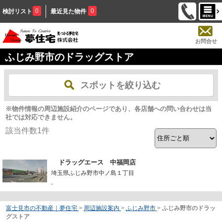
0
0
検討リスト
最近見た物件
お問合せ
ふじみ野市のドラッグストア
スポットを絞り込む
※物件情報の周辺施設紹介のページであり、各店舗への問い合わせは当
社では対応できません。
該当件数
1
件
ドラッグエース 中福岡店
埼玉県ふじみ野市中ノ島１丁目
-
富士見市の不動産｜夢住宅
>
周辺施設案内
>
ふじみ野市
>
ふじみ野市のドラッ
グストア