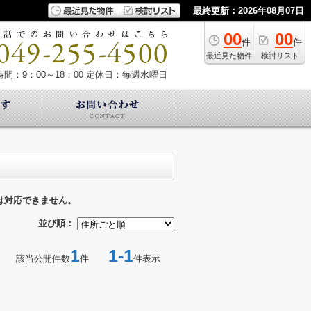
最終更新：2026年08月07日
00
00
件
件
最近見た物件
検討リスト
間：9：00～18：00
定休日：毎週水曜日
は対応できません。
並び順：
1
1-1
該当公開件数
件
件表示