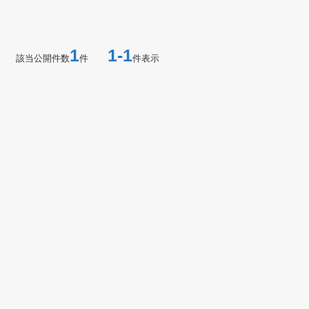
1
1-1
該当公開件数
件
件表示