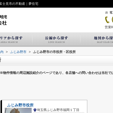
富士見市の不動産｜夢住宅
営業時
案内
>
ふじみ野市
>
ふじみ野市の市役所・区役所
所
※物件情報の周辺施設紹介のページであり、各店舗への問い合わせは当社で
ふじみ野市役所
埼玉県ふじみ野市福岡１丁目