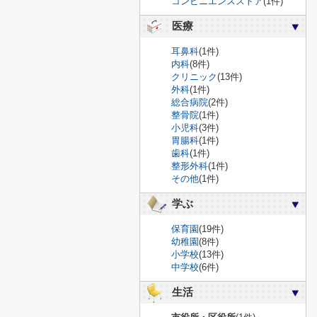
コンビニエンスストア
(1件)
医療
耳鼻科
(1件)
内科
(8件)
クリニック
(13件)
外科
(1件)
総合病院
(2件)
整骨院
(1件)
小児科
(3件)
胃腸科
(1件)
歯科
(1件)
整形外科
(1件)
その他
(1件)
学ぶ
保育園
(19件)
幼稚園
(8件)
小学校
(13件)
中学校
(6件)
生活