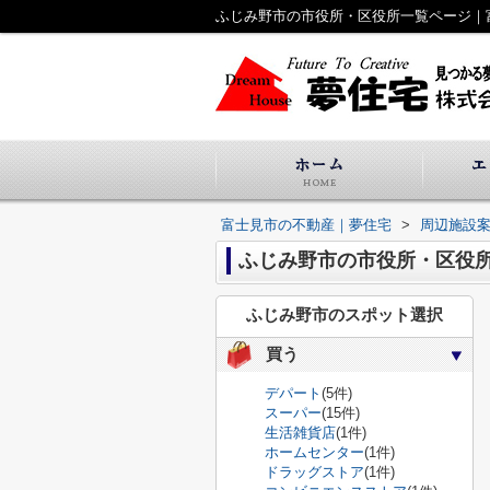
ふじみ野市の市役所・区役所一覧ページ｜
富士見市の不動産｜夢住宅
>
周辺施設
ふじみ野市の市役所・区役
ふじみ野市のスポット選択
買う
デパート
(5件)
スーパー
(15件)
生活雑貨店
(1件)
ホームセンター
(1件)
ドラッグストア
(1件)