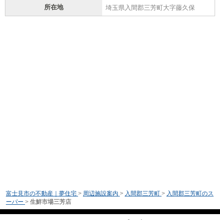
所在地
埼玉県入間郡三芳町大字藤久保
富士見市の不動産｜夢住宅
>
周辺施設案内
>
入間郡三芳町
>
入間郡三芳町のス
ーパー
>
生鮮市場三芳店