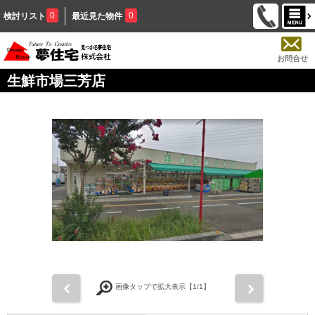
0
0
検討リスト
最近見た物件
お問合せ
生鮮市場三芳店
前
次
画像タップで拡大表示【
1
/1】