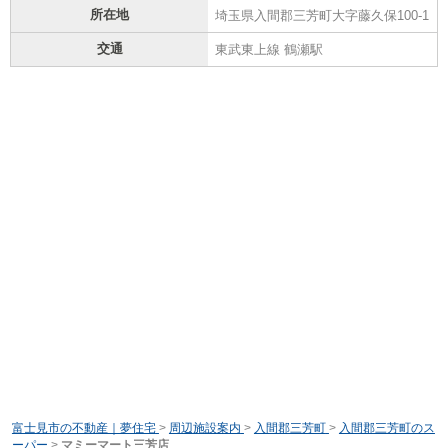
所在地
埼玉県入間郡三芳町大字藤久保100-1
交通
東武東上線 鶴瀬駅
富士見市の不動産｜夢住宅
>
周辺施設案内
>
入間郡三芳町
>
入間郡三芳町のス
ーパー
>
マミーマート三芳店