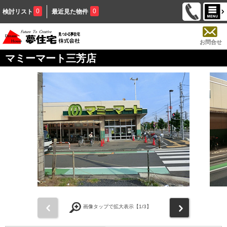
0
0
検討リスト
最近見た物件
お問合せ
マミーマート三芳店
前
次
画像タップで拡大表示【
1
/3】