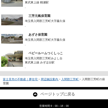
東武東上線 鶴瀬駅
-
三芳元氣保育園
埼玉県入間郡三芳町大字藤久保
-
あずさ保育園
埼玉県入間郡三芳町大字藤久保
-
ベビールームつくしっこ
埼玉県入間郡三芳町みよし台
東武東上線 みずほ台駅
-
富士見市の不動産｜夢住宅
>
周辺施設案内
>
入間郡三芳町
>
入間郡三芳町の保
育園
ページトップに戻る
営業時間:9：00～18：00