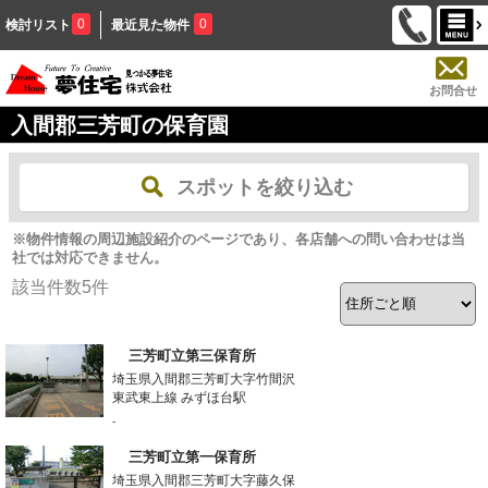
0
0
検討リスト
最近見た物件
お問合せ
入間郡三芳町の保育園
スポットを絞り込む
※物件情報の周辺施設紹介のページであり、各店舗への問い合わせは当
社では対応できません。
該当件数
5
件
三芳町立第三保育所
埼玉県入間郡三芳町大字竹間沢
東武東上線 みずほ台駅
-
三芳町立第一保育所
埼玉県入間郡三芳町大字藤久保