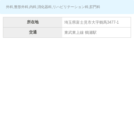
外科,整形外科,内科,消化器科,リハビリテーション科,肛門科
所在地
埼玉県富士見市大字鶴馬3477-1
交通
東武東上線 鶴瀬駅