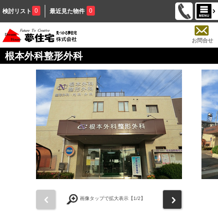
0
0
検討リスト
最近見た物件
お問合せ
根本外科整形外科
前
次
画像タップで拡大表示【
1
/2】