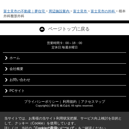
富士見市の不動産｜夢住宅
>
周辺施設案内
>
富士見市
>
富士見市の外科
>
根本
外科整形外科
ページトップに戻る
営業時間:9：00～18：00
定休日:毎週水曜日
ホーム
会社概要
お問い合わせ
PCサイト
プライバシーポリシー
利用規約
｜アクセスマップ
｜
Copyright(c) 夢住宅 株式会社 All rights reserved.
当サイトでは、お客様の当サイト利用状況把握、サービス向上検討を目的と
して、クッキー（Cookie）を使用しています。
詳しくは、当社の
「Cookieの取扱いについて」
をご確認ください。