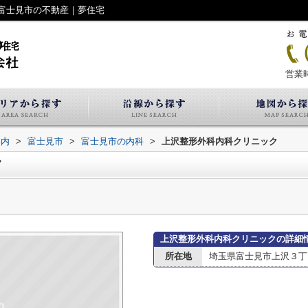
富士見市の不動産｜夢住宅
営業時
案内
>
富士見市
>
富士見市の内科
>
上沢整形外科内科クリニック
ク
上沢整形外科内科クリニックの詳細
所在地
埼玉県富士見市上沢３丁