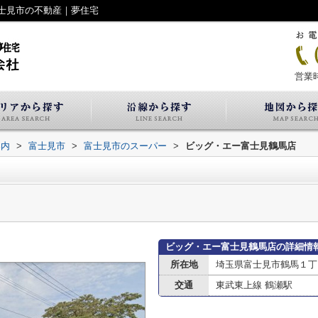
士見市の不動産｜夢住宅
営業時
案内
>
富士見市
>
富士見市のスーパー
>
ビッグ・エー富士見鶴馬店
ビッグ・エー富士見鶴馬店の詳細情
所在地
埼玉県富士見市鶴馬１丁
交通
東武東上線 鶴瀬駅