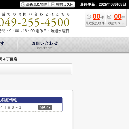
最終更新：2026年08月08日
00
00
件
件
最近見た物件
検討リスト
間：9：00～18：00
定休日：毎週水曜日
岡４丁目店
の詳細情報
４丁目６－１
MAP
▼