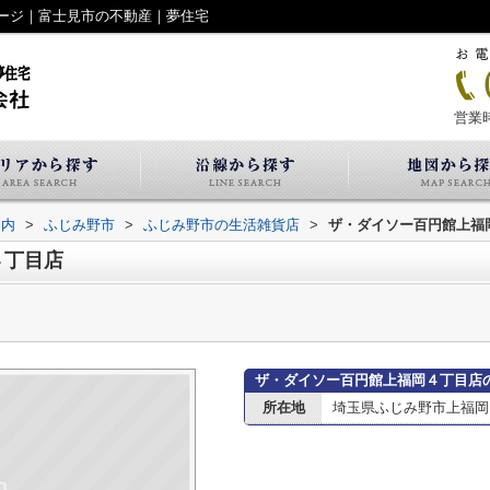
ージ｜富士見市の不動産｜夢住宅
営業時
案内
>
ふじみ野市
>
ふじみ野市の生活雑貨店
>
ザ・ダイソー百円館上福
４丁目店
ザ・ダイソー百円館上福岡４丁目店
所在地
埼玉県ふじみ野市上福岡