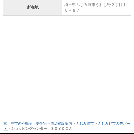
埼玉県ふじみ野市うれし野２丁目１
所在地
０－８７
富士見市の不動産｜夢住宅
>
周辺施設案内
>
ふじみ野市
>
ふじみ野市のデパー
ト
>
ショッピングセンター ＳＯＹＯＣＡ