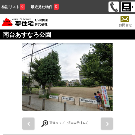
0
0
検討リスト
最近見た物件
お問合せ
南台あすなろ公園
前
次
画像タップで拡大表示【
1
/1】