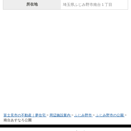
所在地
埼玉県ふじみ野市南台１丁目
富士見市の不動産｜夢住宅
>
周辺施設案内
>
ふじみ野市
>
ふじみ野市の公園
>
南台あすなろ公園