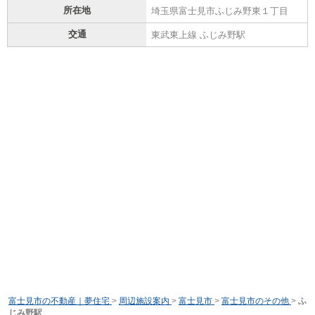
所在地
埼玉県富士見市ふじみ野東１丁目
交通
東武東上線 ふじみ野駅
富士見市の不動産｜夢住宅
>
周辺施設案内
>
富士見市
>
富士見市のその他
>
ふ
じみ野駅