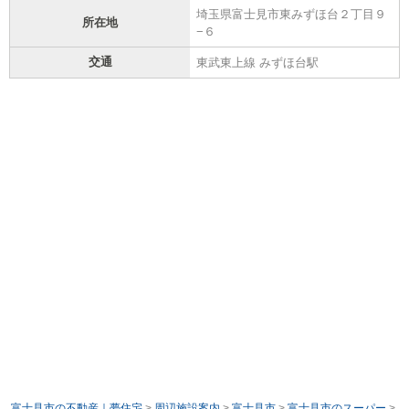
埼玉県富士見市東みずほ台２丁目９
所在地
−６
交通
東武東上線 みずほ台駅
富士見市の不動産｜夢住宅
>
周辺施設案内
>
富士見市
>
富士見市のスーパー
>