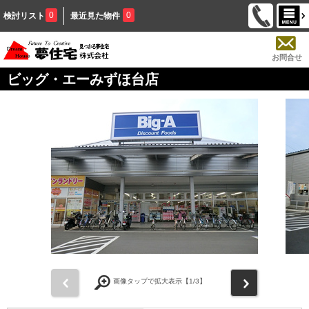
0
0
検討リスト
最近見た物件
お問合せ
ビッグ・エーみずほ台店
前
次
画像タップで拡大表示【
1
/3】